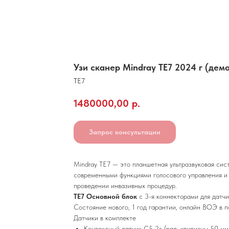
Узи сканер Mindray TE7 2024 г (дем
TE7
1480000,00
р.
Запрос консультации
Mindray TE7 — это планшетная ультразвуковая сис
современными функциями голосового управления и 
проведении инвазивных процедур.
TE7 Основной блок
с 3-я коннекторами для датчи
Состояние нового, 1 год гарантии, онлайн ВОЭ в 
Датчики в комплекте
Конвексный датчик С5-2s (рад. кривизны 50 мм