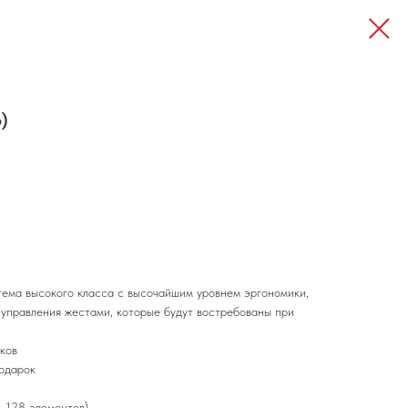
о)
тема высокого класса с высочайшим уровнем эргономики,
управления жестами, которые будут востребованы при
ков
подарок
, 128 элементов)