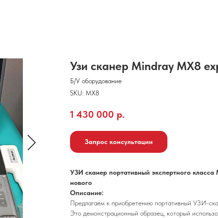
Узи сканер Mindray MX8 ex
Б/У оборудование
SKU:
MX8
1 430 000
р.
Запрос консультации
УЗИ сканер портативный экспертного класса 
нового
Описание:
Предлагаем к приобретению портативный УЗИ-ска
Это демонстрационный образец, который использов