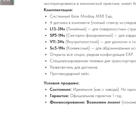
эксплуатировался в клинической практике, имеет б
Комплектация:
Системный блок Mindray MX8 Exp;
4 датчика в комплекте (полный спектр исследов
L13-3Ns
(Линейный) — для поверхностных струк
SP5-1Ns
(Секторно-фазированный) — для кардио
V11-3Hs
(Внутриполостной) — для урологии и ги
Sc5-1Ns
(Конвексный) — для абдоминальных ис
Открыты все опции, редкая конфигурация EXP
Специализированная тележка для транспортиро
Разветвитель для датчиков;
Противоударный кейс.
Условия продажи:
Состояние:
Идеальное (как с завода). Ни одно
Гарантия:
Официальная гарантия 1 год.
Финансирование:
Возможен лизинг
(поможе