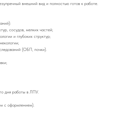
езупречный внешний вид и полностью готов к работе.
аний):
тур, сосудов, мелких частей;
логии и глубоких структур;
некологии;
следований (ОБП, почки).
вки;
го дня работы в ЛПУ.
м с оформлением).