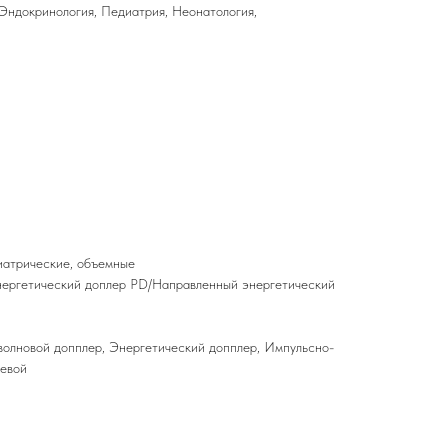
 Эндокринология, Педиатрия, Неонатология,
иатрические, объемные
ергетический доплер PD/Направленный энергетический
олновой допплер, Энергетический допплер, Импульсно-
невой