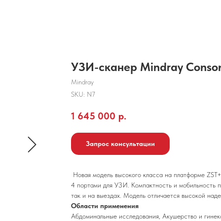
УЗИ-сканер Mindray Conso
Mindray
SKU:
N7
1 645 000
р.
Запрос консультации
Новая модель высокого класса на платформе ZST+
4 портами для УЗИ. Компактность и мобильность по
так и на выездах. Модель отличается высокой над
Области применения
Абдоминальные исследования, Акушерство и гинеко