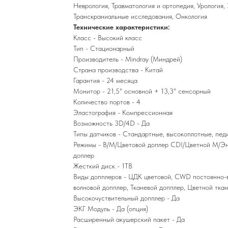
Неврология, Травматология и ортопедия, Урология,
Транскраниальные исследования, Онкология
Технические характеристики:
Класс - Высокий класс
Тип - Стационарный
Производитель - Mindray (Миндрей)
Страна производства - Китай
Гарантия - 24 месяца
Монитор - 21,5" основной + 13,3" сенсорный
Количество портов - 4
Эластография - Компрессионная
Возможность 3D/4D - Да
Типы датчиков - Стандартные, высокоплотные, пед
Режимы - B/M/Цветовой доплер CDI/Цветной M/Эн
доплер
Жесткий диск - 1TB
Виды допплеров - ЦДК цветовой, CWD постоянно-в
волновой допплер, Тканевой допплер, Цветной тка
Высокочуствительный допплер - Да
ЭКГ Модуль - Да (опция)
Расширенный акушерский пакет - Да