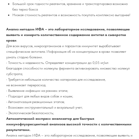
Большой срок годности реагентов, хранение и транспортировка возможна
без термо бокса
Низкая стоимость реагентов и возможность покупать комплексно выгоднее!
Анализ методом ИФА – это лабораторное исследование, позволяющее
выявить и измерить количественное содержание антител в сыворотке
крови
.
Для всех вирусов, микроорганизмов и паразитов иммунитет вырабатывает
специфические антитела. Информация об их концентрации в крови позволяет
узнать стадию болезни.
• Точность и надежность. Определяет концентрации до 0,05 нг/мл
благодаря способности молекулы фермента активизировать множество молекул
субстрата;
• Требуется небольшое количество материала для исследования,
не возникает перерасход.
• Выявление инфекции на раннем этапе;
• Подходит для любых видов собак и кошек;
• Автоматизация реакционных этапов;
• Возможен инструментальный и визуальный учет;
• Экологическая безопасность;
Автоматический экспресс анализатор для быстрых
иммунофлуоресцентный анализов высокой точности с количественными
результатами.
Анализ методом ИФА – это лабораторное исследование, позволяющее выявить и