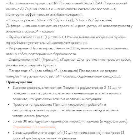
- Воспалительные процессы CRP (С-реактивный белок), fSAA (Сывороточный
амилоид А) Оценка наличия и интенсивности системного воспаления,
мониторинг эффективности антибиотикотерапии.
- Кардиомаркеры cNT-proBNP (для собак), fNT-proBNP (для кошек)
Дифференциальная диагностика сердечной и респираторной недостаточности у
животных с одышкой и кашлем.
- Функция почек cCys C (Цистатин С) Раннее выявление нарушения функции
почек, более чувствительный маркер, чем креатинин.
- Репродукция cПрогестерон, cРелаксин Определение оптимального времени
вязки у собак, подтверждение беременности.
- Эндокринология cT4 (Тироксин), cКортизол Диагностика гипотиреоза у собак,
диагностика синдрома Кушинга.
- Панкреатит cPL (для собак), fPL (для кошек) Подтверждение острого
панкреатита у животного с рвотой и болевым абдоминальным синдромом.
Преимущества
:
​Высокая скорость диагностики: Получение результатов за 3–15 минут
позволяет ставить диагноз и назначать лечение еще во время приема
пациента, что критически важно в неотложных ситуациях.
Простота использования: Принцип «подключи и работай» и
автоматизированный процесс тестирования минимизируют влияние
человеческого фактора.
Более 30 исследуемых параметров: инфекции, гормоны (в карусели фото).
Определяет 33 показателя
;
2 режима работы: стандартный (10 минут исследование) и экспресс (3
минуты) для быстрого принятия решения