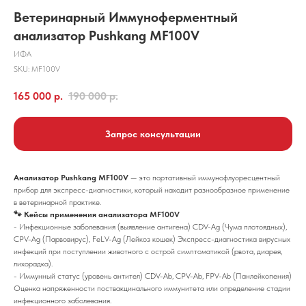
Ветеринарный Иммуноферментный
анализатор Pushkang MF100V
ИФА
SKU:
MF100V
165 000
р.
190 000
р.
Запрос консультации
Анализатор Pushkang MF100V
— это портативный иммунофлуоресцентный
прибор для экспресс-диагностики, который находит разнообразное применение
в ветеринарной практике.
🐾 Кейсы применения анализатора MF100V
- Инфекционные заболевания (выявление антигена) CDV-Ag (Чума плотоядных),
CPV-Ag (Парвовирус), FeLV-Ag (Лейкоз кошек) Экспресс-диагностика вирусных
инфекций при поступлении животного с острой симптоматикой (рвота, диарея,
лихорадка).
- Иммунный статус (уровень антител) CDV-Ab, CPV-Ab, FPV-Ab (Панлейкопения)
Оценка напряженности поствакцинального иммунитета или определение стадии
инфекционного заболевания.